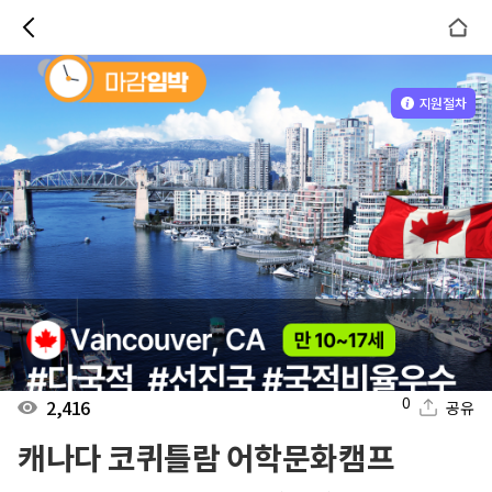
지원절차
0
2,416
공유
캐나다 코퀴틀람 어학문화캠프