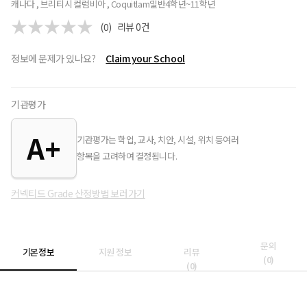
캐나다 , 브리티시 컬럼비아 , Coquitlam
일반
4학년~11학년
(0)
리뷰
0
건
정보에 문제가 있나요?
Claim your School
기관평가
A+
기관평가는 학업, 교사, 치안, 시설, 위치 등여러
항목을 고려하여 결정됩니다.
커넥티드 Grade 산정방법 보러가기
문의
기본정보
지원 정보
리뷰
(
0
)
(
0
)