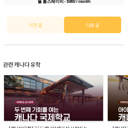
월 홈스체이비 - $980 / month
이전 글
다음 글
관련 캐나다 유학