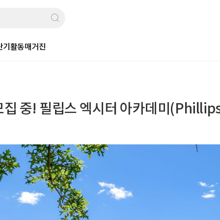
단기활동
매거진
 중! 필립스 엑시터 아카데미(Phillips A