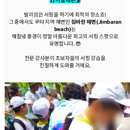
발리섬은 서핑을 하기에 최적의 장소죠!
그 중에서도 쿠타 지역 해변인
짐바란 해변(Jimbaran
beach)
는
해질녘 풍경이 정말 아름다운
최고의 서핑 스팟으로
유명합니다. 😎
전문 강사분이 초보자들의 서핑 강습을
친절하게 도와줄 거에요.