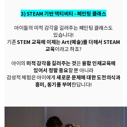
3) STEAM 기반 액티비티 - 페인팅 클래스
아이들의 미적 감각을 길러주는
페인팅 클래스도
있습니다!
​기존
STEM 교육에 이제는
Art(예술)를 더해서
STEAM
교육
이라고 하죠?
아이의
미적 감각을 길러주는 것
은
융합 인재교육에
있어서
정말 중요
할 뿐 아니라
감성적 체험은 아이에게
새로운 문제에 대한 도전의식과
흥미, 동기를 부여
한답니다!