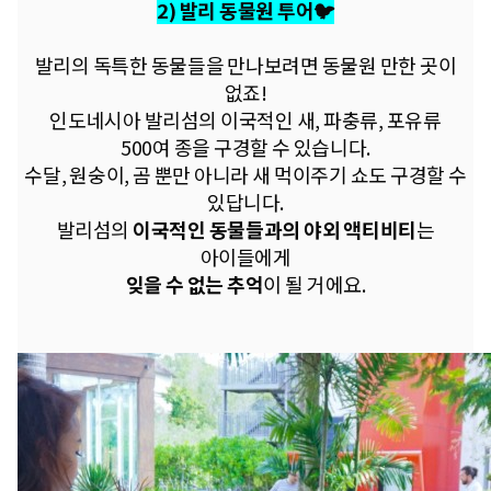
2) 발리 동물원 투어🐦
발리의 독특한 동물들을 만나보려면
동물원 만한 곳이
없죠!
인도네시아 발리섬의
이국적인 새, 파충류, 포유류
500여 종을 구경할 수 있습니다.
수달, 원숭이, 곰 뿐만 아니라
새 먹이주기 쇼도 구경할 수
있답니다.
발리섬의
이국적인 동물들과의
야외 액티비티
는
아이들에게
잊을 수 없는 추억
​이 될 거에요.