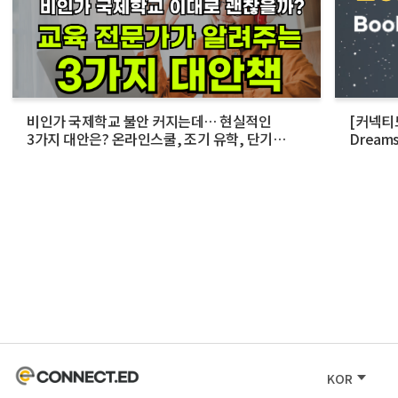
비인가 국제학교 불안 커지는데… 현실적인
[커넥티드
3가지 대안은? 온라인스쿨, 조기 유학, 단기
Dream
스쿨링에 대해
KOR