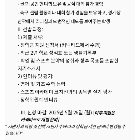
-
골프: 공인 핸디캡 보유 및 공식 대회 참가 경험
-
축구: 클럽 활동이나 대회 참가 경험을 보유하고, 경기장
안팎에서 리더십과 모범적인 태도를 보여주는 학생
II. 선발 과정:
1)
제출 서류:
-
장학금 지원 신청서 (
커넥티드에서 수령)
-
최근 2년 학교 성적표 또는 생활기록부
-
학업 및 스포츠 분야의 성취와 향후 목표를 포함한
자기소개서
2)
인터뷰 및 평가:
-
영어 및 기초 수학 능력
-
스포츠 아카데미 코치진과의 종목별 실기 평가
-
장학위원회 인터뷰
III. 신청 마감:
2025년 5월 26일 (월)
[
이후 지원은
커넥티드로 개별 문의]
*
지원자의 역량 및 전체 지원자 수에 따라 장학금 제안 금액이 변경될 수
있습니다
.*