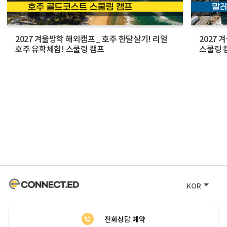
2027 겨울방학 해외캠프_ 호주 한달살기! 리얼
2027
호주 유학체험! 스쿨링 캠프
스쿨링 
KOR
전화상담 예약