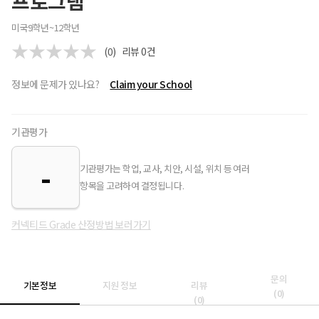
프로그램
미국
9학년~12학년
(0)
리뷰
0
건
정보에 문제가 있나요?
Claim your School
기관평가
-
기관평가는 학업, 교사, 치안, 시설, 위치 등 여러
항목을 고려하여 결정됩니다.
커넥티드 Grade 산정방법 보러가기
문의
기본정보
지원 정보
리뷰
(
0
)
(
0
)