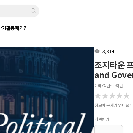
단기활동
매거진
3,319
조지타운 프리칼
and Gove
미국
7학년~12학년
정보에 문제가 있나요?
기관평가