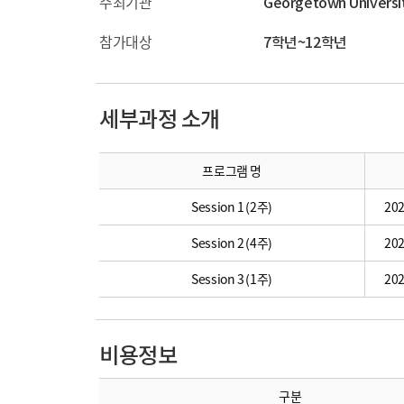
주최기관
Georgetown Universi
참가대상
7학년~12학년
세부과정 소개
프로그램 명
Session 1 (2주)
202
Session 2 (4주)
202
Session 3 (1주)
202
비용정보
구분