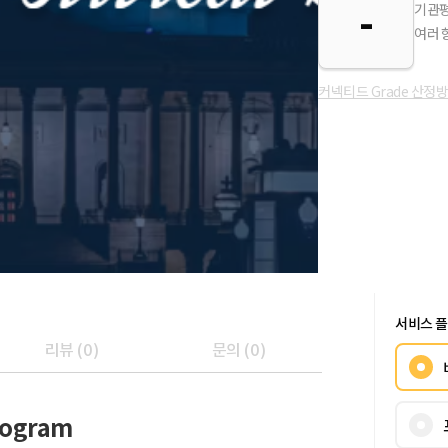
-
기관평
여러 
커넥티드 Grade 산정
서비스 
리뷰
(
0
)
문의
(
0
)
rogram