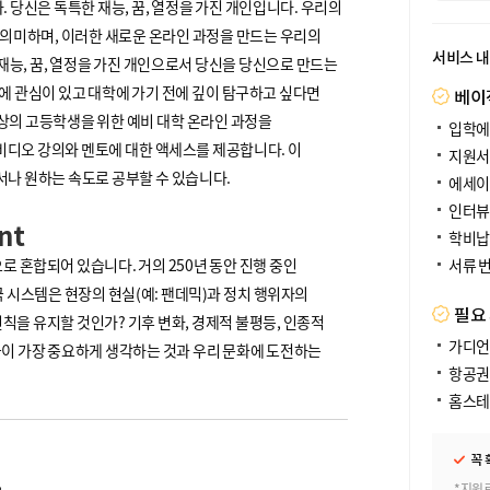
. 당신은 독특한 재능, 꿈, 열정을 가진 개인입니다. 우리의
려"를 의미하며, 이러한 새로운 온라인 과정을 만드는 우리의
서비스 
재능, 꿈, 열정을 가진 개인으로서 당신을 당신으로 만드는
에 관심이 있고 대학에 가기 전에 깊이 탐구하고 싶다면
베이
3세 이상의 고등학생을 위한 예비 대학 온라인 과정을
입학에
 비디오 강의와 멘토에 대한 액세스를 제공합니다. 이
지원서
서나 원하는 속도로 공부할 수 있습니다.
에세이
인터뷰
nt
학비납
 혼합되어 있습니다. 거의 250년 동안 진행 중인
서류 
국 시스템은 현장의 현실(예: 팬데믹)과 정치 행위자의
필요
칙을 유지할 것인가? 기후 변화, 경제적 불평등, 인종적
가디언
들이 가장 중요하게 생각하는 것과 우리 문화에 도전하는
항공권
홈스테
꼭 
*지원