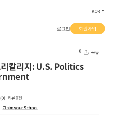
KOR
로그인
회원가입
0
공유
리지: U.S. Politics
rnment
(0)
리뷰
0
건
Claim your School