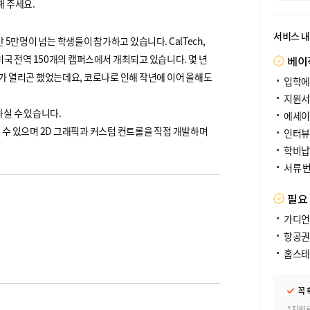
해 주세요.
서비스 
5만명이 넘는 학생들이 참가하고 있습니다. CalTech,
 을 포함한 미국 전역 150개의 캠퍼스에서 개최되고 있습니다. 몇 년
베이
가 열리곤 했었는데요, 코로나로 인해 작년에 이어 올해도
입학에
지원서
만나실 수 있습니다.
에세이
울 수 있으며 2D 그래픽과 커스텀 컨트롤을 직접 개발하며
인터뷰
학비납
서류 
필요
가디언
항공권
홈스테
꼭 
*지원