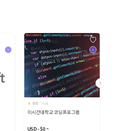
-
-
0(0)
0(0)
미국
미
미시간대학교 코딩프로그램
iD Tec
USD - $0 ~
USD - $0