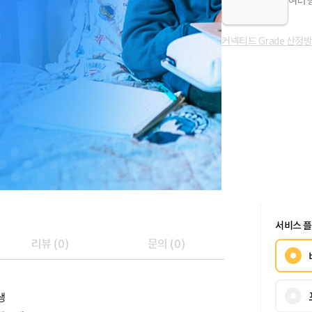
여러 
커넥티드 Grade 산정
서비스 
리뷰
(
0
)
문의
(
0
)
생