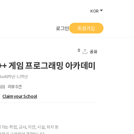
KOR
로그인
회원가입
0
공유
 C++ 게임 프로그래밍 아카데미
ell
8학년~12학년
(0)
리뷰
0
건
Claim your School
가는 학업, 교사, 치안, 시설, 위치 등