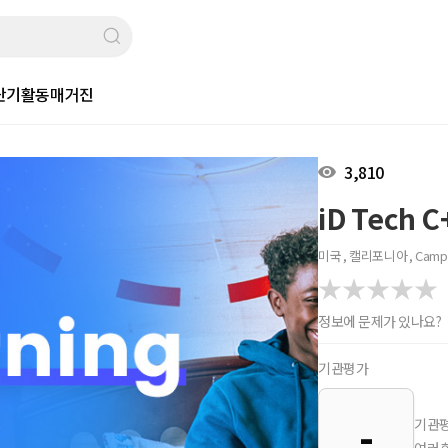
단기활동
매거진
3,810
iD Tech
미국 , 캘리포니아 , Campb
정보에 문제가 있나요?
기관평가
-
기관평