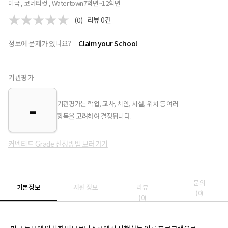
미국 , 코네티컷 , Watertown
7학년~12학년
(0)
리뷰
0
건
정보에 문제가 있나요?
Claim your School
기관평가
-
기관평가는 학업, 교사, 치안, 시설, 위치 등 여러
항목을 고려하여 결정됩니다.
커넥티드 Grade 산정방법 보러가기
문의
기본정보
지원 정보
리뷰
(
0
)
(
0
)