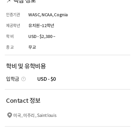
인증기관
WASC, NCAA, Cognia
제공학년
유치원~12학년
학 비
USD - $2,380 ~
종 교
무교
학비 및 유학비용
입학금
USD - $0
Contact 정보
미국 , 미주리 , Saint louis