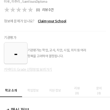
미국 , 미주리 , Saint louis
Diploma
(0)
리뷰
0
건
정보에 문제가 있나요?
Claim your School
기관평가
-
기관평가는 학업, 교사, 치안, 시설, 위치 등 여러
항목을 고려하여 결정됩니다.
커넥티드 Grade 산정방법 보러가기
리뷰
문의
학교 소개
학업정보
지원 정보
(
0
)
(
0
)
📌 핵심 정보