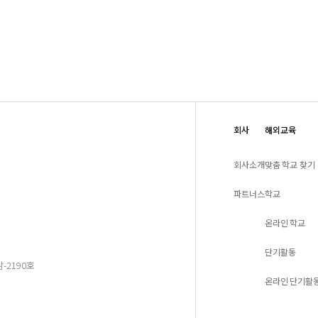
회사
해외교육
회사소개
맞춤 학교 찾기
파트너스
학교
온라인 학교
단기활동
-2190호
온라인 단기활