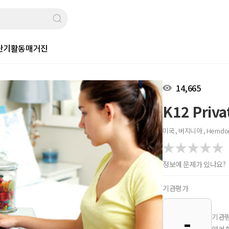
단기활동
매거진
14,665
K12 Priv
미국 , 버지니아 , Herndo
정보에 문제가 있나요?
기관평가
-
기관평