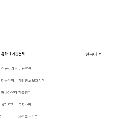
유학 매거진
정책
한국어
전공시리즈
이용약관
미국유학
개인정보 보호정책
캐나다유학
환불정책
유학후기
공지사항
동
자주묻는질문