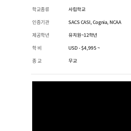
학교종류
사립학교
인증기관
SACS CASI, Cognia, NCAA
제공학년
유치원~12학년
학 비
USD - $4,995 ~
종 교
무교