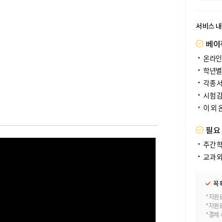
서비스 
베이
온라인
학년별
각종 서
시험 감
이 외
필요
주간 
교과 외
꼭 
*지원
*지원
*결제 