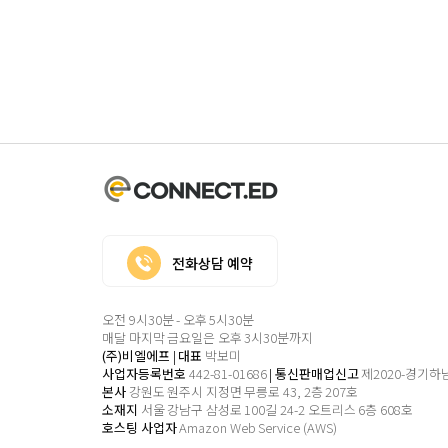
전화상담 예약
오전 9시30분 - 오후 5시30분
매달 마지막 금요일은 오후 3시30분까지
(주)비엘에프
|
대표
박보미
사업자등록번호
442-81-01686
|
통신판매업신고
제2020-경기하남
본사
강원도 원주시 지정면 무릉로 43, 2층 207호
소재지
서울 강남구 삼성로 100길 24-2
오트리스 6층 608호
호스팅 사업자
Amazon Web Service (AWS)