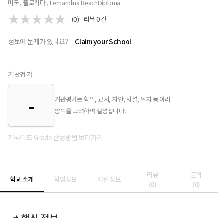
미국 , 플로리다 , Fernandina Beach
Diploma
(0)
리뷰
0
건
정보에 문제가 있나요?
Claim your School
기관평가
-
기관평가는 학업, 교사, 치안, 시설, 위치 등 여러
항목을 고려하여 결정됩니다.
커넥티드 Grade 산정방법 보러가기
리뷰
문의
학교 소개
학업정보
지원 정보
(
0
)
(
0
)
📌 핵심 정보