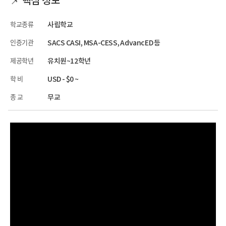
학교종류
사립학교
인증기관
SACS CASI, MSA-CESS, AdvancED 등
제공학년
유치원~12학년
학 비
USD - $0 ~
종 교
무교