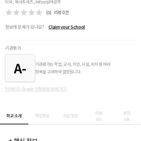
미국 , 메사추세츠 , Milton
남여공학
(0)
리뷰
0
건
정보에 문제가 있나요?
Claim your School
기관평가
A-
기관평가는 학업, 교사, 치안, 시설, 위치 등 여러
항목을 고려하여 결정됩니다.
커넥티드 Grade 산정방법 보러가기
리뷰
문의
학교 소개
학업정보
지원 정보
(
0
)
(
0
)
📌 핵심 정보