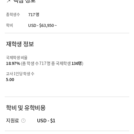
총학생수
717 명
학비
USD - $63,950 ~
재학생 정보
국제학생 비율
18.97%
(총 학생 수 717 명 중 국제학생
136명
)
교사 1인당 학생 수
5.00
학비 및 유학비용
지원료
USD - $1