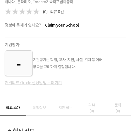
캐나다 , 온타리오 , Toronto
기숙학교
남여공학
(0)
리뷰
0
건
정보에 문제가 있나요?
Claim your School
기관평가
-
기관평가는 학업, 교사, 치안, 시설, 위치 등 여러
항목을 고려하여 결정됩니다.
커넥티드 Grade 산정방법 보러가기
리뷰
문의
학교 소개
학업정보
지원 정보
(
0
)
(
0
)
📌 핵심 정보