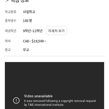
학교종류
사립학교
총학생수
183 명
제공학년
9학년~12학년
자세히 보기
학비
CAD - $28,500 ~
종교
무교