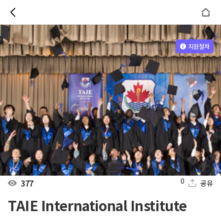
지원절차
0
377
공유
TAIE International Institute