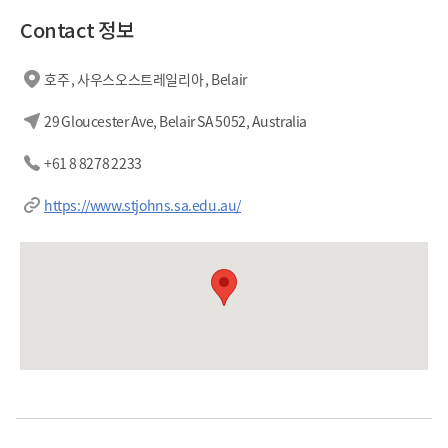
Contact 정보
호주 , 사우스오스트레일리아 , Belair
29 Gloucester Ave, Belair SA 5052, Australia
+61 8 8278 2233
https://www.stjohns.sa.edu.au/