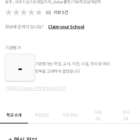
호주 , 사우스오스트레일리아 , Belair
통학/기숙학교
남여공학
(0)
리뷰
0
건
정보에 문제가 있나요?
Claim your School
기관평가
-
기관평가는 학업, 교사, 치안, 시설, 위치 등 여러
항목을 고려하여 결정됩니다.
커넥티드 Grade 산정방법 보러가기
리뷰
문의
학교 소개
학업정보
지원 정보
(
0
)
(
0
)
📌 핵심 정보