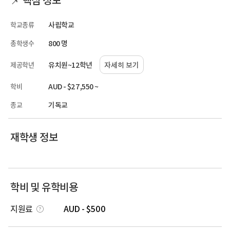
학교종류
사립학교
총학생수
800 명
제공학년
유치원~12학년
자세히 보기
학비
AUD - $27,550 ~
종교
기독교
재학생 정보
학비 및 유학비용
지원료
AUD - $500