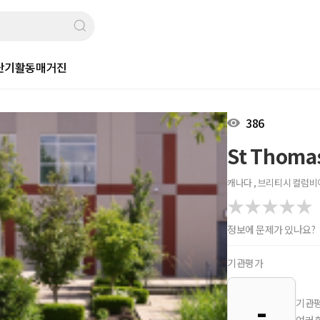
단기활동
매거진
386
St Thomas
캐나다 , 브리티시 컬럼비아 
정보에 문제가 있나요?
기관평가
-
기관평