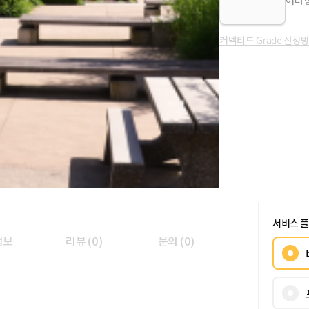
여러 
커넥티드 Grade 산정
서비스 
정보
리뷰
(
0
)
문의
(
0
)