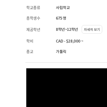
학교종류
사립학교
총학생수
675 명
8학년~12학년
제공학년
자세히 보기
학비
CAD - $28,000 ~
종교
가톨릭