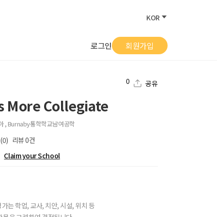
KOR
로그인
회원가입
0
공유
 More Collegiate
, Burnaby
통학학교
남여공학
(0)
리뷰
0
건
Claim your School
가는 학업, 교사, 치안, 시설, 위치 등