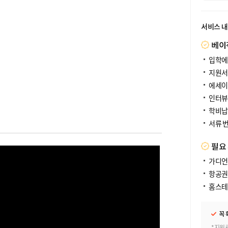
서비스 
베이
입학에
지원서
에세이
인터뷰
학비납
서류 
필요
가디언
항공권
홈스테
꼭 
*지원