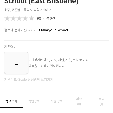
School (East Brisbane)
호주 , 퀸즐랜드
통학/기숙학교
남학교
(0)
리뷰
0
건
정보에 문제가 있나요?
Claim your School
기관평가
-
기관평가는 학업, 교사, 치안, 시설, 위치 등 여러
항목을 고려하여 결정됩니다.
커넥티드 Grade 산정방법 보러가기
리뷰
문의
학교 소개
학업정보
지원 정보
(
0
)
(
0
)