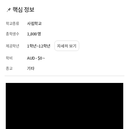
📌 핵심 정보
학교종류
사립학교
총학생수
1,800 명
제공학년
1학년~12학년
자세히 보기
학비
AUD - $0 ~
종교
기타