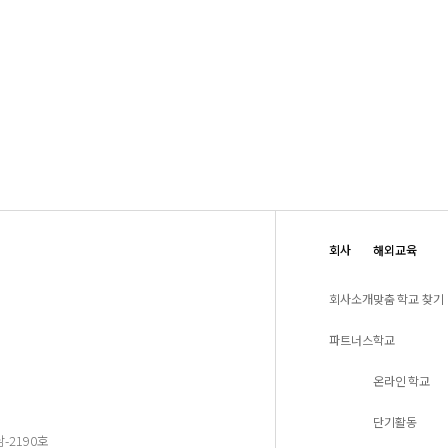
회사
해외교육
회사소개
맞춤 학교 찾기
파트너스
학교
온라인 학교
단기활동
-2190호