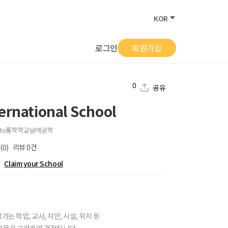
KOR
로그인
회원가입
0
공유
ernational School
to
통학학교
남여공학
(0)
리뷰
0
건
Claim your School
가는 학업, 교사, 치안, 시설, 위치 등