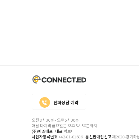
전화상담 예약
오전 9시30분 - 오후 5시30분
매달 마지막 금요일은 오후 3시30분까지
(주)비엘에프
|
대표
박보미
사업자등록번호
442-81-01686
|
통신판매업신고
제2020-경기하남