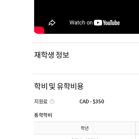
재학생 정보
학비 및 유학비용
지원료
CAD - $350
통학학비
학년