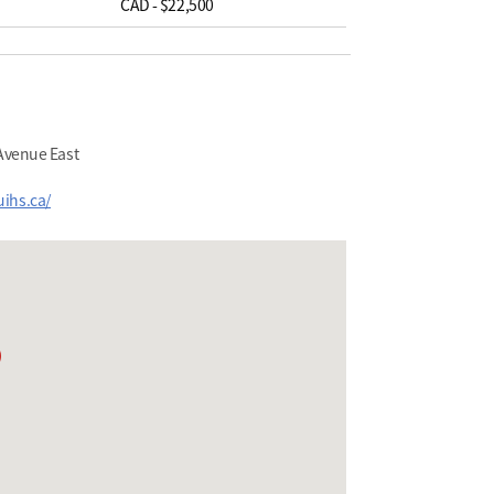
CAD - $22,500
 Avenue East
uihs.ca/