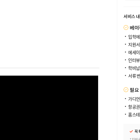
서비스 
베이
입학에
지원서
에세이
인터뷰
학비납
서류 
필요
가디언
항공권
홈스테
꼭 
*지원