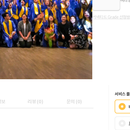
여러 
커넥티드 Grade 산정
서비스 
정보
리뷰
(
0
)
문의
(
0
)