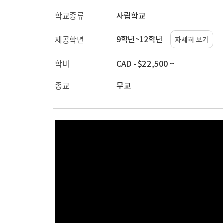
학교종류
사립학교
9학년~12학년
제공학년
자세히 보기
학비
CAD - $22,500 ~
종교
무교