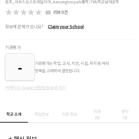
호주 , 사우스오스트레일리아 , Kensington park
통학/기숙학교
남여공학
(0)
리뷰
0
건
정보에 문제가 있나요?
Claim your School
기관평가
-
기관평가는 학업, 교사, 치안, 시설, 위치 등 여러
항목을 고려하여 결정됩니다.
커넥티드 Grade 산정방법 보러가기
리뷰
문의
학교 소개
학업정보
지원 정보
(
0
)
(
0
)
📌 핵심 정보