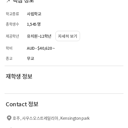
학교종류
사립학교
총학생수
1,545 명
제공학년
유치원~12학년
자세히 보기
학비
AUD - $40,620 ~
종교
무교
재학생 정보
Contact 정보
호주 , 사우스오스트레일리아 , Kensington park