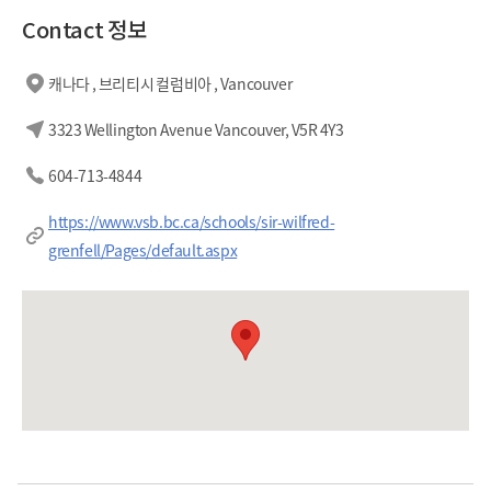
Contact 정보
캐나다 , 브리티시 컬럼비아 , Vancouver
3323 Wellington Avenue Vancouver, V5R 4Y3
604-713-4844
https://www.vsb.bc.ca/schools/sir-wilfred-
grenfell/Pages/default.aspx