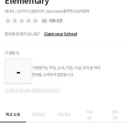
Elementary
캐나다 , 브리티시 컬럼비아 , Vancouver
통학학교
남여공학
(0)
리뷰
0
건
정보에 문제가 있나요?
Claim your School
기관평가
-
기관평가는 학업, 교사, 치안, 시설, 위치 등 여러
항목을 고려하여 결정됩니다.
커넥티드 Grade 산정방법 보러가기
리뷰
문의
학교 소개
학업정보
지원 정보
(
0
)
(
0
)