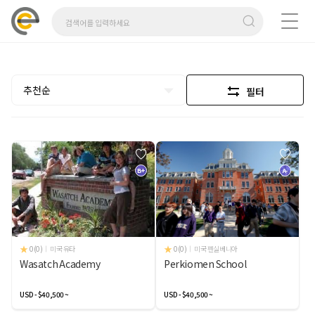
추천순
필터
B+
A-
0(0)
미국 유타
0(0)
미국 펜실베니아
Wasatch Academy
Perkiomen School
USD - $40,500 ~
USD - $40,500 ~