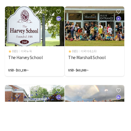
B+
A-
0(0)
미국 뉴 욕
0(0)
미국 미네소타
The Harvey School
The Marshall School
USD - $53,199 ~
USD - $60,000 ~
C+
B-
0(0)
미국 조지아
0(0)
미국 메인