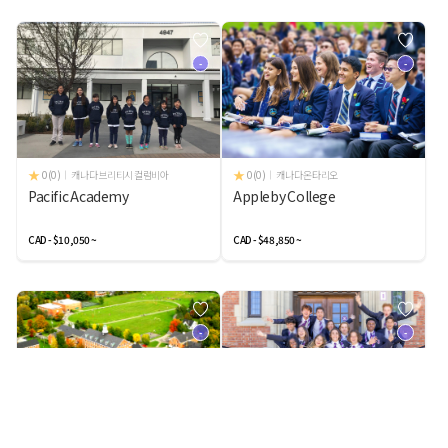
-
-
0(0)
캐나다 브리티시 컬럼비아
0(0)
캐나다 온타리오
Pacific Academy
Appleby College
CAD - $10,050 ~
CAD - $48,850 ~
-
-
0(0)
캐나다 퀘벡
0(0)
캐나다 퀘벡