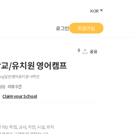
KOR
로그인
회원가입
0
공유
학교/유치원 영어캠프
ang
일반
영어
유치원~9학년
(0)
리뷰
0
건
Claim your School
가는 학업, 교사, 치안, 시설, 위치