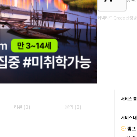
등여러
커넥티드 Grade 산정
서비스 
리뷰
(
0
)
문의
(
0
)
서비스 
캠프