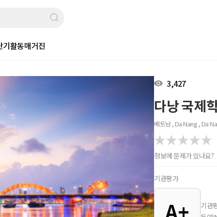
단기활동
매거진
3,427
다낭 국제
베트남 , Da Nang , Da N
정보에 문제가 있나요?
기관평가
A+
기관평