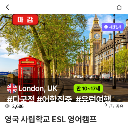
지원절차
0
2,686
공유
영국 사립학교 ESL 영어캠프