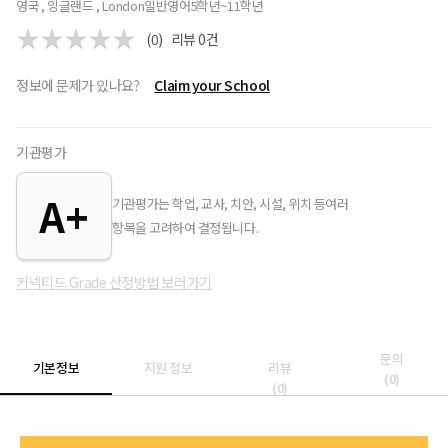
영국 , 잉글랜드 , London
일반
영어
5학년~11학년
(0)
리뷰
0
건
정보에 문제가 있나요?
Claim your School
기관평가
A+
기관평가는 학업, 교사, 치안, 시설, 위치 등여러
항목을 고려하여 결정됩니다.
커넥티드 Grade 산정방법 보러가기
문의
기본정보
지원 정보
리뷰
(
0
)
(
0
)