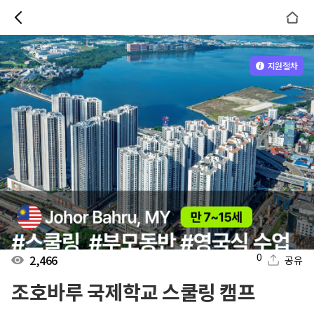
지원절차
0
2,466
공유
조호바루 국제학교 스쿨링 캠프