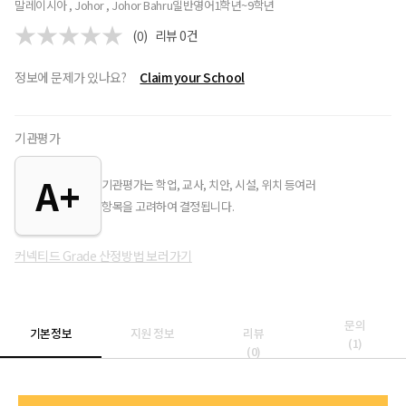
말레이시아 , Johor , Johor Bahru
일반
영어
1학년~9학년
(0)
리뷰
0
건
정보에 문제가 있나요?
Claim your School
기관평가
A+
기관평가는 학업, 교사, 치안, 시설, 위치 등여러
항목을 고려하여 결정됩니다.
커넥티드 Grade 산정방법 보러가기
문의
기본정보
지원 정보
리뷰
(
1
)
(
0
)