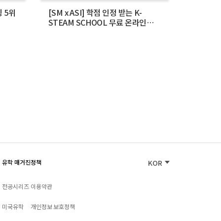
 5위
[SM x ASI] 학점 인정 받는 K-
미국유학
STEAM SCHOOL 무료 온라인
커넥티드로 
교육! 지금 신청 중
유학 매거진
정책
KOR
전공시리즈
이용약관
미국유학
개인정보 보호정책