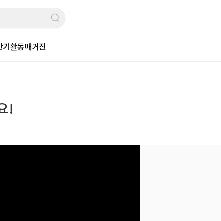
단기활동
매거진
요!