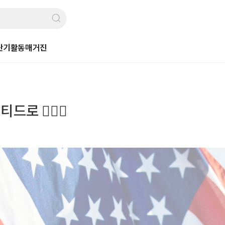
단기활동
매거진
 🙋🏻‍♀️