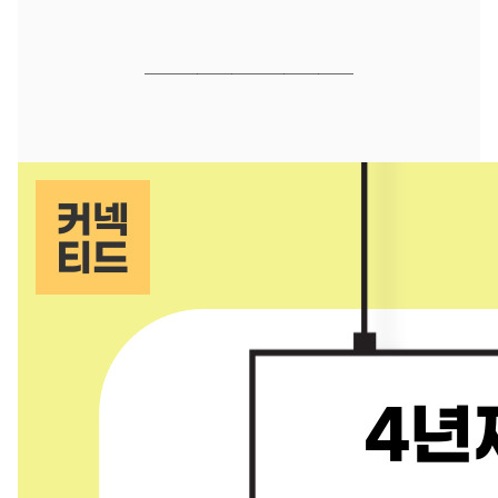
────────
────