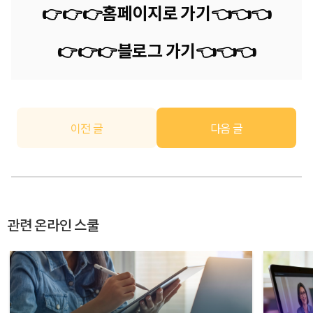
👉👉👉
홈페이지로 가기
👈
👈
👈
👉👉👉
블로그 가기
👈
👈
👈
이전 글
다음 글
관련 온라인 스쿨