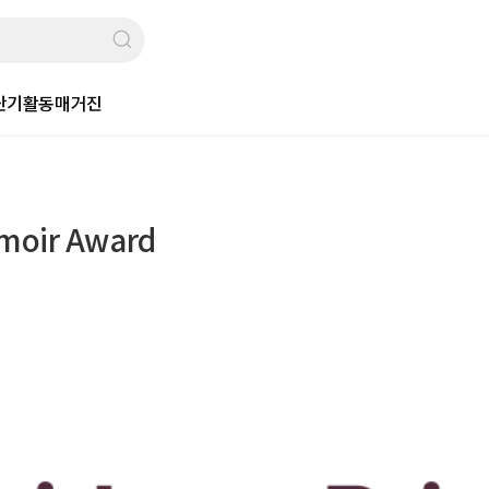
단기활동
매거진
moir Award