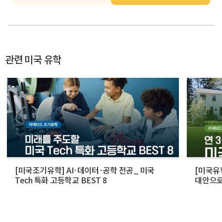
관련 미국 유학
[미국조기유학] AI·데이터·공학 전공_ 미국
[미국유학
Tech 특화 고등학교 BEST 8
대안으로
(feat.