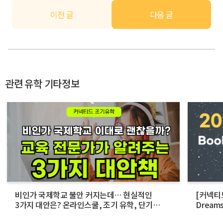
이전 글
다음 글
관련 유학 기타정보
비인가 국제학교 불안 커지는데… 현실적인
[커넥티드
3가지 대안은? 온라인스쿨, 조기 유학, 단기
Dream
스쿨링에 대해