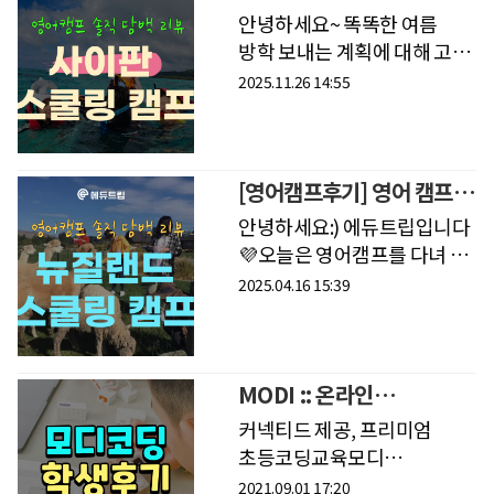
스쿨링 캠프
안녕하세요~ 똑똑한 여름
방학 보내는 계획에 대해 고민
중이신가요?오늘은 여름방학
2025.11.26 14:55
일주일 캠프로 인기가 높은'
사이판 스쿨링 캠프'를 다녀온
분의 생생한 이야기를
전해드려요💛
[영어캠프후기] 영어 캠프
참가 아이들의 생생한 캠프
안녕하세요:) 에듀트립입니다
이야기 (캠프 후기)
💜오늘은 영어캠프를 다녀 온
아이들의 생생한 캠프 후기
2025.04.16 15:39
소개합니다. 매번 캠프 후기를
받다 보면 우리
아이들이 얼마나
성장했는지를 느낄
MODI :: 온라인
초등코딩교육 윤태* 학생
커넥티드 제공, 프리미엄
후기
초등코딩교육모디
기초과정에 참여한윤태*
2021.09.01 17:20