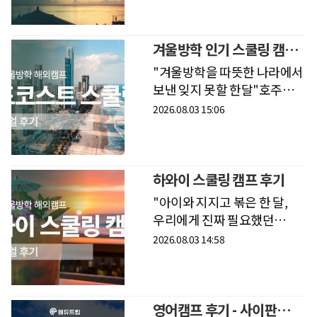
못해서 학교생활을 잘할 수
있을지 가장 걱정이었습니다.
이번 괌 스쿨링은 저
겨울방학 인기 스쿨링 캠프!
호주 골드코스트에서
"겨울방학을 따뜻한 나라에서
잊지못할 추억
보낸 잊지 못할 한달"호주
스쿨링 캠프를 선택한 이유?
2026.08.03 15:06
한국에서 영유도 보내고,
꾸준히 영어 교육을 해왔던
지라 실전에서의 경험을
높이고 싶어 선택했어요
하와이 스쿨링 캠프 후기
"아이와 지지고 볶은 한 달,
우리에게 진짜 필요했던
시간"하와이 캠프를 선택한
2026.08.03 14:58
이유는 중학교 입학 전 아이와
보낼 수 있는 여유로운 해외
한달살기를 계획했기
때문입니다. 일단 하
영어캠프 후기 - 사이판