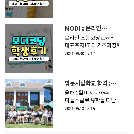
학생의 따끈따끈한 후기가
도착했습니다.👇🏻 후기 전문
읽어보기 👇🏻
온라인코딩교육을
MODI :: 온라인
모디코딩으로 한
초등코딩교육 최서* 학생
온라인 초등코딩교육의
이유는기초과정 커
후기
대표주자!모디 기초과정에
참석한최서* 학생의
2021.08.30 17:17
따끈따끈한 후기가
도착했습니다.👇🏻 후기 전문
읽어보기 👇🏻드디어
도착했네요.실시간
명문사립학교 합격 :
온라인코딩수업뽁뽁이로
버지니아 Flint Hill
올해 1월 버지니아주
꼼꼼하게
School(플린트 힐 스쿨)
미들스쿨로 유학을 떠난
커넥티드 학생이9학년부터
2021.05.13 15:15
다닐 하이스쿨에 합격했다는
기쁜 소식을 들었습니다:)​
학생은 한국에서 국제학교를