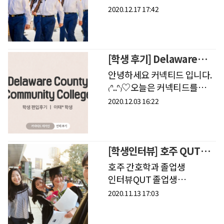
12학년 김유현 학생Student
12학년 김** 학생
2020.12.17 17:42
Interview - 2​공립교환학생
프로그램과 일반 사립학교를
거쳐 현재 재
[학생 후기] Delaware
County Community
안녕하세요 커넥티드 입니다.
College 편입후기
₍ᐢ..ᐢ₎♡오늘은 커넥티드를
통해서Delaware County
2020.12.03 16:22
Community College로
편입했던이태* 학생의 후기를
가져왔습니다.​​/안녕하
[학생인터뷰] 호주 QUT
간호학과 졸업생 인터뷰
호주 간호학과 졸업생
인터뷰QUT 졸업생
서지원Studnet Interview 13​
2020.11.13 17:03
호주 유학에서 가장 선호되는
직업 1순위 간호사. QUT