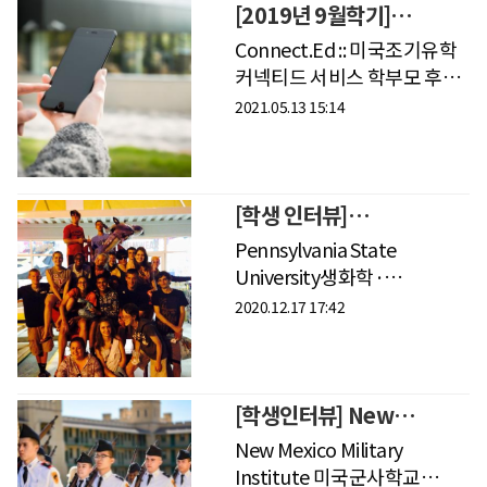
재학했고,8학년 2학기로 버지
[2019년 9월학기]
커넥티드 미국조기유학
Connect.Ed :: 미국조기유학
후기
커넥티드 서비스 학부모 후기 ​
2019년도 9월학기가 마무리
2021.05.13 15:14
되고 모든 학생들이 출국을
완료했습니다. 이번주면 대부
[학생 인터뷰]
Pennsylvania State
Pennsylvania State
University 생화학·
University생화학·
분자생물학 졸업 박경민
분자생물학 졸업 박** 학생
2020.12.17 17:42
학생Student Interview - 1​
신종 코로나 사태가
장기화되면서 바이러스
연구에 대
[학생인터뷰] New
Mexico Military
New Mexico Military
Institute 미국 군사학교
Institute 미국군사학교