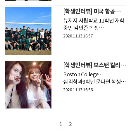
간호학과를 졸업하고 현재
타운즈빌에 있
[학생인터뷰] 미국 항공
대학 준비하는 유학생
뉴저지 사립학교 11학년 재학
인터뷰
중인 김민준 학생
인터뷰Student Interview -
2020.11.13 16:57
12​항공조종사의 꿈을 안고
세계 최고의 항공대학들이
포진해 있는 미국 유학길에
오른 김
[학생인터뷰] 보스턴 칼리지
재학생 인터뷰
Boston College -
심리학과3학년 문다연 학생
인터뷰Student Interview -
2020.11.13 16:56
11​미국 동부 명문 유학도시
보스턴. 그 중에서도 명문대로
손꼽히는 보스턴 칼리
1
2