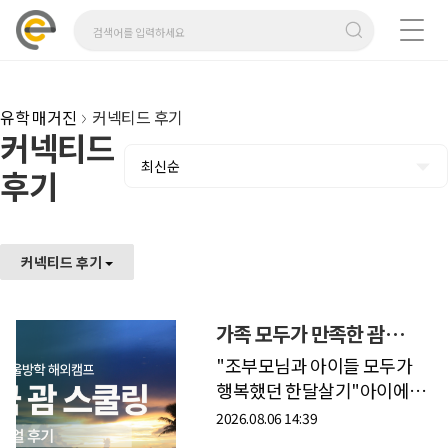
유학 매거진
커넥티드 후기
커넥티드
최신순
후기
커넥티드 후기
가족 모두가 만족한 괌
스쿨링 캠프 후기
"조부모님과 아이들 모두가
행복했던 한달살기"아이에게
새로운 경험을 선물해주고
2026.08.06 14:39
싶었지만, 영어를 잘하지