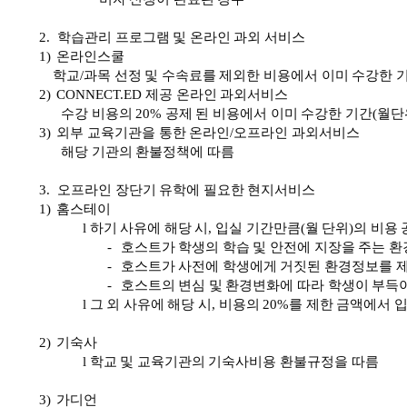
2.
학습관리
프로그램
및
온라인
과외
서비스
1)
온라인스쿨
학교
/
과목
선정
및
수속료를
제외한
비용에서
이미
수강한
2)
CONNECT.ED
제공
온라인
과외서비스
수강
비용의
20%
공제
된
비용에서
이미
수강한
기간
(
월단
3)
외부
교육기관을
통한
온라인
/
오프라인
과외서비스
해당
기관의
환불정책에
따름
3.
오프라인
장단기
유학에
필요한
현지서비스
1)
홈스테이
l
하기
사유에
해당
시
,
입실
기간만큼
(
월
단위
)
의
비용
-
호스트가
학생의
학습
및
안전에
지장을
주는
환
-
호스트가
사전에
학생에게
거짓된
환경정보를
-
호스트의
변심
및
환경변화에
따라
학생이
부득
l
그
외
사유에
해당
시
,
비용의
20%
를
제한
금액에서
2)
기숙사
l
학교
및
교육기관의
기숙사비용
환불규정을
따름
3)
가디언