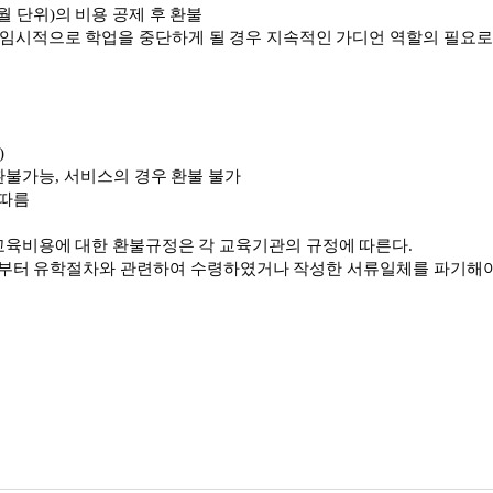
월
단위
)
의
비용
공제
후
환불
임시적으로
학업을
중단하게
될
경우
지속적인
가디언
역할의
필요로
)
환불가능
,
서비스의
경우
환불
불가
따름
교육비용에
대한
환불규정은
각
교육기관의
규정에
따른다
.
부터
유학절차와
관련하여
수령하였거나
작성한
서류일체를
파기해