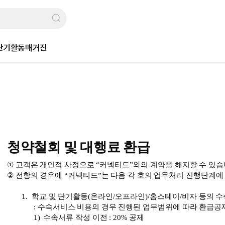
단기활동
매거진
청약철회 및 대행료 환급
①
고객은
개인적
사정으로
“
커넥티드
”
와
의
계약을
해지할
수
있습
②
전항의
경우에
“
커넥티드
”
는
다음
각
호의
업무처리
진행단계에
1.
학교
및
단기활동
(
온라인
/
오프라인
)/
홈스테이
/
비자
등의
수
:
수속서비스
비용의
경우
진행된
업무범위에
따라
환급공
1)
수속서류
작성
이전
:
20%
공제