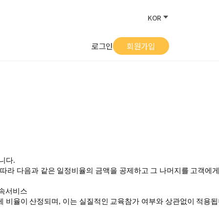
KOR
로그인
회원가입
니다
.
따라
다음과
같은
일정비율의
금액을
공제하고
그
나머지를
고객에
속서비스
제
비율이
산정되며
,
이는
실질적인
교육참가
여부와
상관없이
적용됩