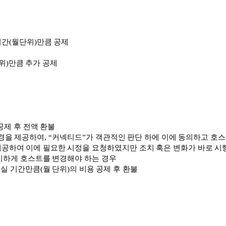
기간
(
월단위
)
만큼
공제
위
)
만큼
추가
공제
공제
후
전액
환불
경을
제공하여
,
“
커넥티드
”
가
객관적인
판단
하에
이에
동의하고
호스
제공하여
이에
필요한
시정을
요청하였지만
조치
혹은
변화가
바로
시
이하게
호스트를
변경해야
하는
경우
입실
기간만큼
(
월
단위
)
의
비용
공제
후
환불