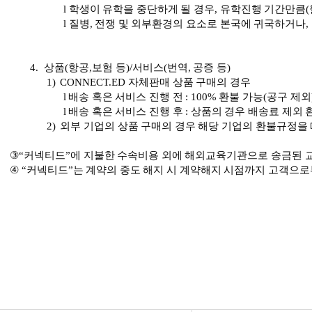
l
학생이
유학을
중단하게
될
경우
,
유학진행
기간만큼
(
l
질병
,
전쟁
및
외부환경의
요소로
본국에
귀국하거나
,
4.
상품
(
항공
,
보험
등
)/
서비스
(
번역
,
공증
등
)
1)
CONNECT.ED
자체판매
상품
구매의
경우
l
배송
혹은
서비스
진행
전
: 100%
환불
가능
(
공구
제외
l
배송
혹은
서비스
진행
후
:
상품의
경우
배송료
제외
2)
외부
기업의
상품
구매의
경우
해당
기업의
환불규정을
③“
커넥티드
”
에
지불한
수속비용
외에
해외교육기관으로
송금된
④
“
커넥티드
”
는
계약의
중도
해지
시
계약해지
시점까지
고객으로