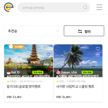
추천순
필터
A+
A+
4.8(2)
인도네시아 Lesser Sunda Islands
5(2)
미국 북마리아나 제도
발리 SBI 글로벌 영어캠프
사이판 사립학교 스쿨링 캠프
USD - $ 2,365 ~
USD - $1,800 ~