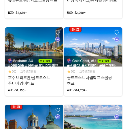
뉴질랜드 공립학교 스쿨링 캠프
다낭 국제학교/유치원 영어캠프
NZD - $ 8,650 ~
USD - $2,700 ~
A+
A+
0(0)
호주 퀸즐랜드
0(0)
호주 퀸즐랜드
호주 브리즈번/골드코스트
골드코스트 사립학교 스쿨링
주니어 영어캠프
캠프
AUD - $1,150 ~
AUD - $14,700 ~
A+
A+