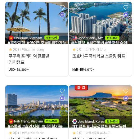
A+
A+
0(0)
베트남 Kiên Giang
0(0)
말레이시아 Johor
푸꾸옥 프리미엄 글로벌
조호바루 국제학교 스쿨링 캠프
영어캠프
USD - $5,500 ~
MYR - RM6,670 ~
A+
A+
0(0)
베트남 Khánh Hòa
0(0)
한국 제주특별자치도