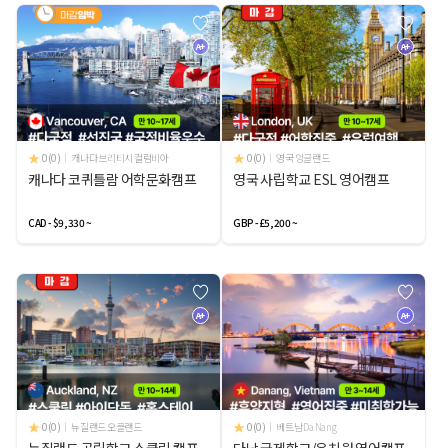
A+
A+
0(0)
캐나다 브리티시 컬럼비아
0(0)
영국 잉글랜드
캐나다 코퀴틀람 어학문화캠프
영국 사립학교 ESL 영어캠프
CAD - $9,330 ~
GBP - £5,200 ~
A+
A+
0(0)
뉴질랜드 오클랜드
0(0)
베트남 Da Nang