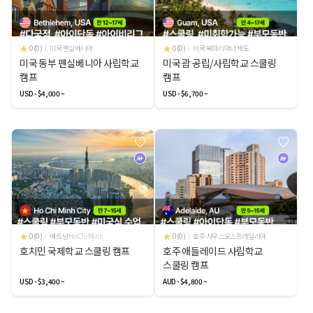
0(0)
미국 펜실베니아
0(0)
미국 북마리아나 제도
미국 동부 펜실베니아 사립학교
미국 괌 공립/사립학교 스쿨링
캠프
캠프
USD - $4,000 ~
USD - $6,700 ~
A+
A+
0(0)
베트남 Ho Chi Minh
0(0)
호주 사우스오스트레일리아
호치민 국제학교 스쿨링 캠프
호주 애들레이드 사립학교
스쿨링 캠프
USD - $3,400 ~
AUD - $4,800 ~