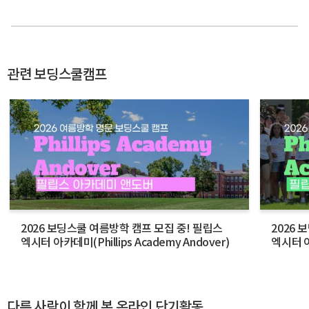
관련 보딩스쿨캠프
2026 보딩스쿨 여름방학 캠프 모집 중! 필립스
2026 
엑시터 아카데미(Phillips Academy Andover)
엑시터 아카
다른 사람이 함께 본 온라인 단기활동