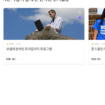
-
0(0)
미국
0(0)
미
코넬대 온라인 프리칼리지 프로그램
존스홉킨스
USD - $0 ~
USD - $0 ~